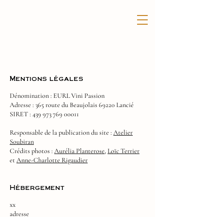
Mentions légales
Dénomination : EURL Vini Passion
Adresse : 365 route du Beaujolais 69220 Lancié
SIRET : 439 973 769 00011
Responsable de la publication du site :
Atelier
Soubiran
Crédits photos :
Aurélia Planterose,
Loïc Terrier
et
Anne-Charlotte Rigaudier
Hébergement
xx
adresse